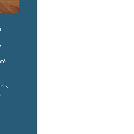
n
e
nté
els,
s