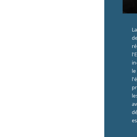
La
de
ré
l’
in
le
l’
pr
le
av
dé
es