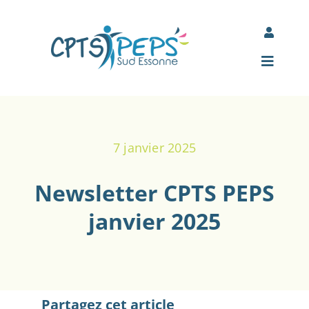
Passer
au
Toggle
contenu
Navigati
Mon espace Jamespot
Toggle
Navigat
Comité d’entreprise des adhérents
Accueil
7 janvier 2025
À propos
Newsletter CPTS PEPS
Nos actions
janvier 2025
Actualités
Partenaires
Partagez cet article