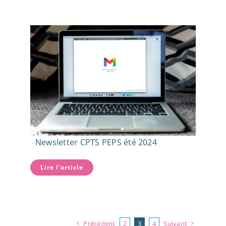
Newsletter CPTS PEPS été 2024
Lire l'article
Précédent
2
3
4
Suivant