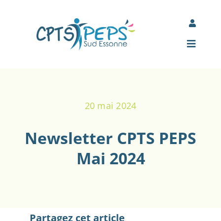
Passer
au
Toggle
contenu
Navigati
Mon espace Jamespot
Toggle
Navigat
Comité d’entreprise des adhérents
Accueil
20 mai 2024
À propos
Newsletter CPTS PEPS
Nos actions
Mai 2024
Actualités
Partenaires
Partagez cet article