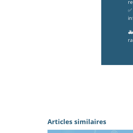
r
✅ 
in
🚑
ra
Articles similaires