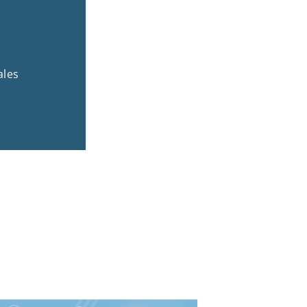
.
ales