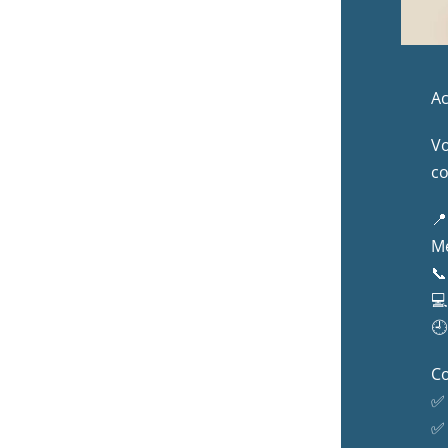
Ac
Vo
co
📍
Mé
📞
💻
🕘
C
✅ 
✅ 