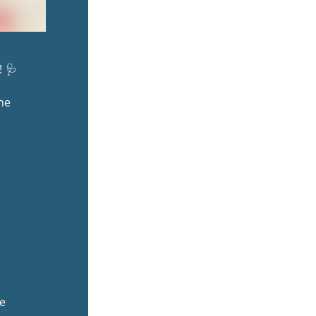
! 🩺
ne
de