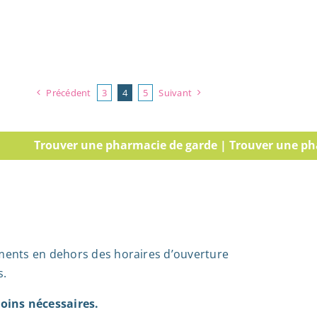
Précédent
3
4
5
Suivant
er une pharmacie de garde | Trouver une pharmacie de 
ments en dehors des horaires d’ouverture
s.
oins nécessaires.