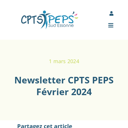
Passer
au
Toggle
contenu
Navigati
Mon espace Jamespot
Toggle
Navigat
Comité d’entreprise des adhérents
Accueil
1 mars 2024
À propos
Newsletter CPTS PEPS
Nos actions
Février 2024
Actualités
Partenaires
Partagez cet article