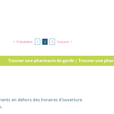
Précédent
1
2
3
Suivant
er une pharmacie de garde | Trouver une pharmacie de 
ments en dehors des horaires d’ouverture
s.