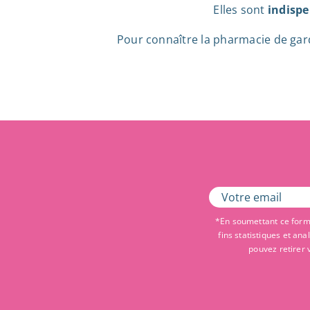
Elles sont
indispe
Pour connaître la pharmacie de garde 
*En soumettant ce formu
fins statistiques et an
pouvez retirer 