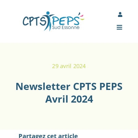
Passer
au
Toggle
contenu
Navigati
Mon espace Jamespot
Toggle
Navigat
Comité d’entreprise des adhérents
Accueil
29 avril 2024
À propos
Newsletter CPTS PEPS
Nos actions
Avril 2024
Actualités
Partenaires
Partagez cet article