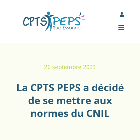
Passer
au
Toggle
contenu
Navigati
Mon espace Jamespot
Toggle
Navigat
Comité d’entreprise des adhérents
Accueil
26 septembre 2023
À propos
La CPTS PEPS a décidé
Nos actions
de se mettre aux
normes du CNIL
Actualités
Partenaires