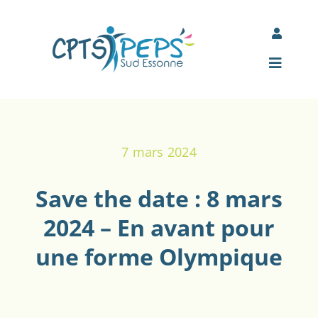
Passer
au
Toggle
contenu
Navigati
Mon espace Jamespot
Toggle
Navigat
Comité d’entreprise des adhérents
Accueil
7 mars 2024
À propos
Save the date : 8 mars
Nos actions
2024 – En avant pour
une forme Olympique
Actualités
Partenaires